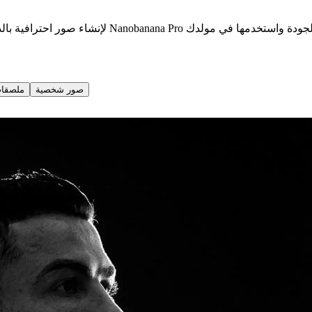
صور شخصية
ملصقات