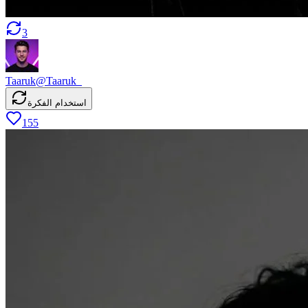
3
Taaruk
@
Taaruk_
استخدام الفكرة
155