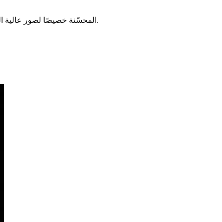
استكشف أفضل مطالبات Gemini لإنشاء صور احترافية بالذكاء الاصطناعي. اكتشف مطالبات Nanobanana Pro المحسّنة خصيصًا لصور عالية الجودة واستخدمها في مولدك.