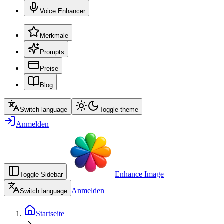
Voice Enhancer
Merkmale
Prompts
Preise
Blog
Switch language
Toggle theme
Anmelden
Enhance Image
Toggle Sidebar
Anmelden
Switch language
Startseite