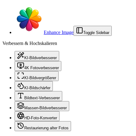
Enhance Image
Toggle Sidebar
Verbessern & Hochskalieren
KI-Bildverbesserer
4K Fotoverbesserer
KI-Bildvergrößerer
KI-Bildschärfer
Bildtext-Verbesserer
Massen-Bildverbesserer
HD-Foto-Konverter
Restaurierung alter Fotos