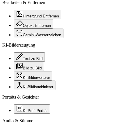
Bearbeiten & Entfernen
Hintergrund Entfernen
Objekt Entfernen
Gemini-Wasserzeichen
KI-Bilderzeugung
Text zu Bild
Bild zu Bild
KI-Bilderweiterer
KI-Bildkombinierer
Porträts & Gesichter
KI-Profi-Porträt
Audio & Stimme