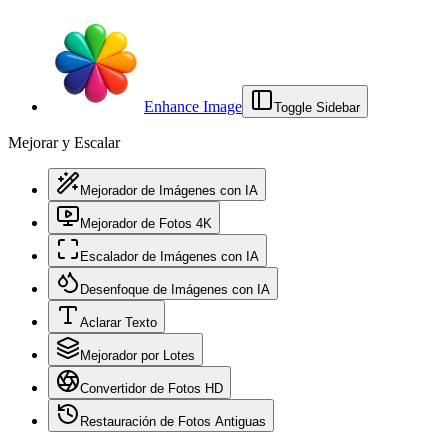
Enhance Image
Toggle Sidebar
Mejorar y Escalar
Mejorador de Imágenes con IA
Mejorador de Fotos 4K
Escalador de Imágenes con IA
Desenfoque de Imágenes con IA
Aclarar Texto
Mejorador por Lotes
Convertidor de Fotos HD
Restauración de Fotos Antiguas