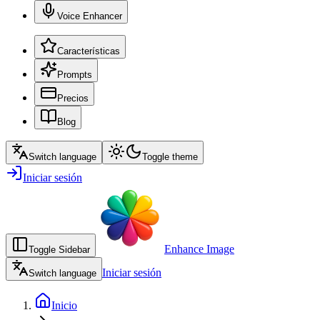
Voice Enhancer
Características
Prompts
Precios
Blog
Switch language
Toggle theme
Iniciar sesión
Enhance Image
Toggle Sidebar
Iniciar sesión
Switch language
Inicio