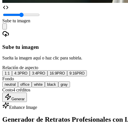
Sube tu imagen
Sube tu imagen
Suelta la imagen aquí o haz clic para subirla.
Relación de aspecto
1:1
4:3
PRO
3:4
PRO
16:9
PRO
9:16
PRO
Fondo
neutral
office
white
black
gray
Costo
4
créditos
Generar
Enhance Image
Generador de Retratos Profesionales con I