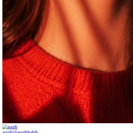
auqib
@
auqibhabib