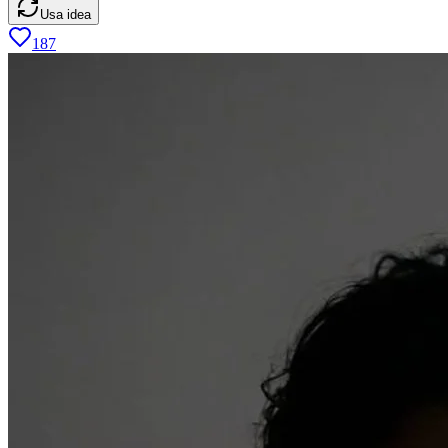
Usa idea
187