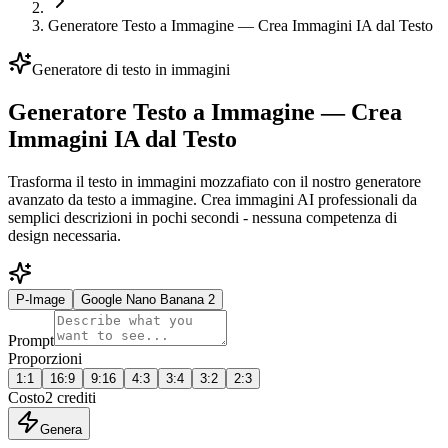
Generatore Testo a Immagine — Crea Immagini IA dal Testo
Generatore di testo in immagini
Generatore Testo a Immagine — Crea
Immagini IA dal Testo
Trasforma il testo in immagini mozzafiato con il nostro generatore
avanzato da testo a immagine. Crea immagini AI professionali da
semplici descrizioni in pochi secondi - nessuna competenza di
design necessaria.
P-Image
Google Nano Banana 2
Prompt
Proporzioni
1:1
16:9
9:16
4:3
3:4
3:2
2:3
Costo
2
crediti
Genera