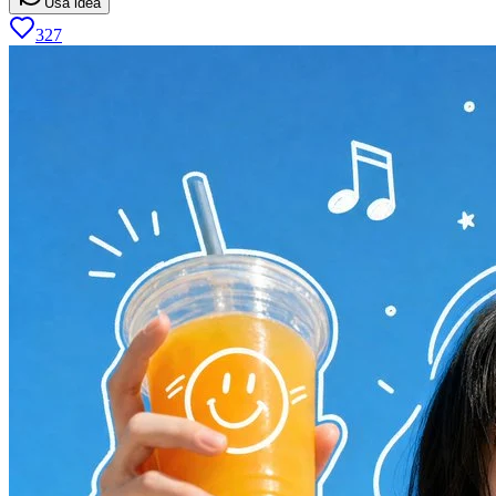
Usa idea
327