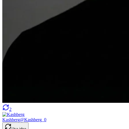
2
Kashberg
@
Kashberg_0
Usa idea