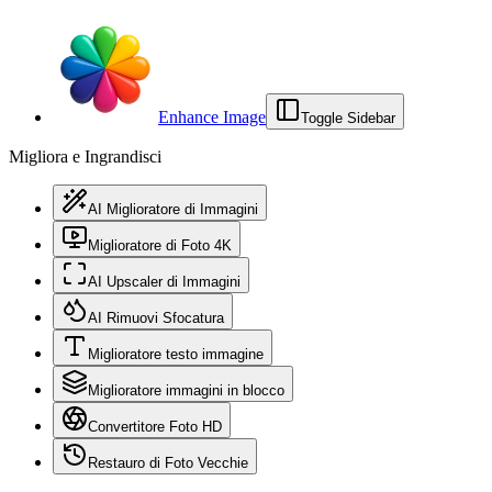
Enhance Image
Toggle Sidebar
Migliora e Ingrandisci
AI Miglioratore di Immagini
Miglioratore di Foto 4K
AI Upscaler di Immagini
AI Rimuovi Sfocatura
Miglioratore testo immagine
Miglioratore immagini in blocco
Convertitore Foto HD
Restauro di Foto Vecchie