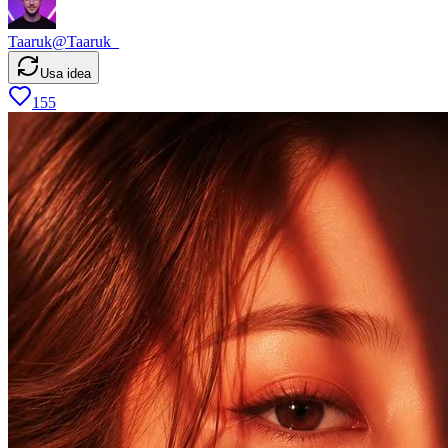
Taaruk
@
Taaruk_
Usa idea
155