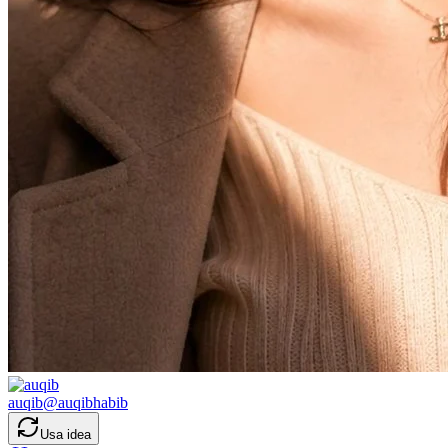
auqib
@
auqibhabib
Usa idea