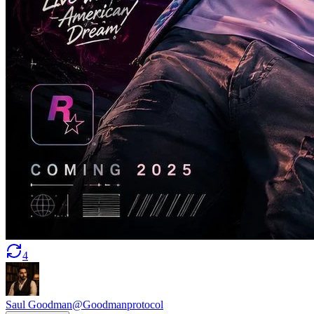
4
Saul Goodman
@
Goodmanprotocol