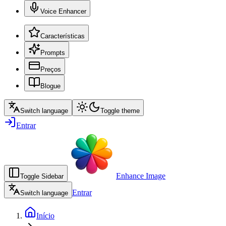
Voice Enhancer
Características
Prompts
Preços
Blogue
Switch language
Toggle theme
Entrar
Enhance Image
Toggle Sidebar
Entrar
Switch language
Início