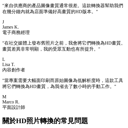
"
來自供應商的產品圖像畫質通常很差。這款轉換器幫助我們
在幾分鐘內就為店面準備好高畫質的HD版本。
"
J
James K.
電子商務經理
"
在社交媒體上發布舊照片之前，我會將它們轉換為HD畫質。
畫質差異非常明顯，我的受眾互動也有所提升。
"
L
Lisa T.
內容創作者
"
當專案需要大幅面印刷而原始圖像為低解析度時，這款工具
將它們轉換為HD畫質，為我省去了數小時的手動工作。
"
M
Marco R.
平面設計師
關於HD照片轉換的常見問題