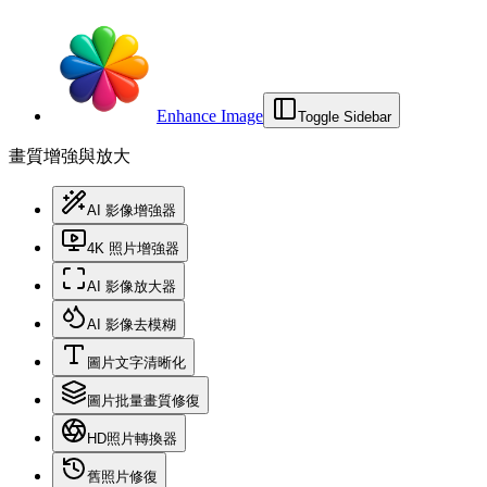
Enhance Image
Toggle Sidebar
畫質增強與放大
AI 影像增強器
4K 照片增強器
AI 影像放大器
AI 影像去模糊
圖片文字清晰化
圖片批量畫質修復
HD照片轉換器
舊照片修復