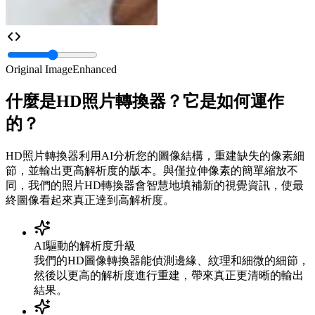
Original Image
Enhanced
什麼是HD照片轉換器？它是如何運作
的？
HD照片轉換器利用AI分析您的圖像結構，重建缺失的像素細
節，並輸出更高解析度的版本。與僅拉伸像素的簡單縮放不
同，我們的照片HD轉換器會智慧地填補新的視覺資訊，使最
終圖像看起來真正達到高解析度。
AI驅動的解析度升級
我們的HD圖像轉換器能偵測邊緣、紋理和細微的細節，
然後以更高的解析度進行重建，帶來真正更清晰的輸出
結果。