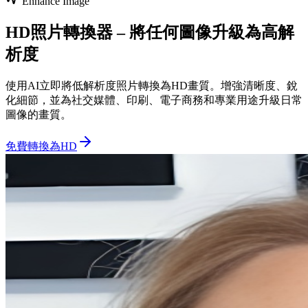
Enhance Image
HD照片轉換器 – 將任何圖像升級為高解
析度
使用AI立即將低解析度照片轉換為HD畫質。增強清晰度、銳
化細節，並為社交媒體、印刷、電子商務和專業用途升級日常
圖像的畫質。
免費轉換為HD