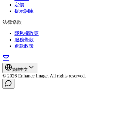
定價
提示詞庫
法律條款
隱私權政策
服務條款
退款政策
繁體中文
© 2026 Enhance Image. All rights reserved.