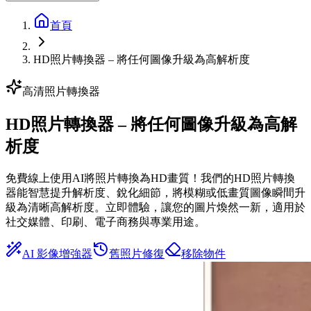
首頁
HD照片轉換器 – 將任何圖像升級為高解析度
高清照片轉換器
HD照片轉換器 – 將任何圖像升級為高解
析度
免費線上使用AI將照片轉換為HD畫質！我們的HD照片轉換
器能智慧提升解析度、銳化細節，將模糊或低畫質圖像瞬間升
級為清晰高解析度。立即體驗，讓您的圖片煥然一新，適用於
社交媒體、印刷、電子商務與專業用途。
AI 影像增強器
舊照片修復
移除物件