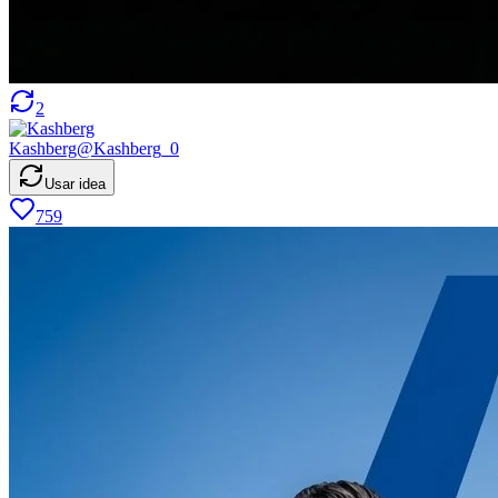
2
Kashberg
@
Kashberg_0
Usar idea
759