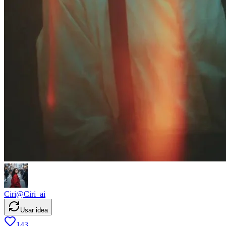
Ciri
@
Ciri_ai
Usar idea
143