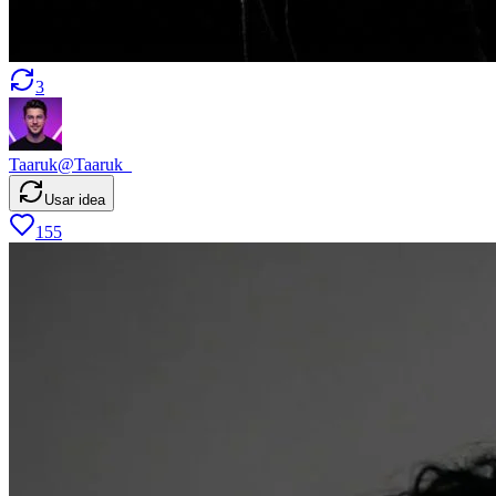
3
Taaruk
@
Taaruk_
Usar idea
155