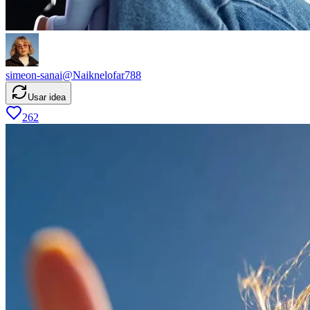
simeon-sanai
@
Naiknelofar788
Usar idea
262