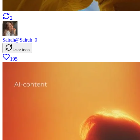
2
Sairah
@
Sairah_0
Usar idea
195