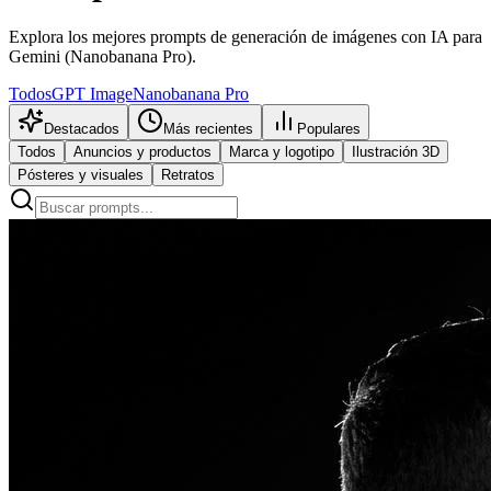
Explora los mejores prompts de generación de imágenes con IA para
Gemini (Nanobanana Pro).
Todos
GPT Image
Nanobanana Pro
Destacados
Más recientes
Populares
Todos
Anuncios y productos
Marca y logotipo
Ilustración 3D
Pósteres y visuales
Retratos