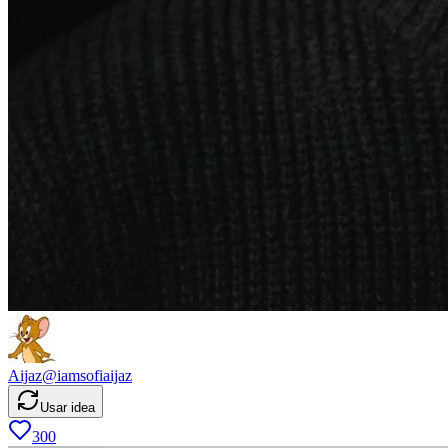
Aijaz
@
iamsofiaijaz
Usar idea
300