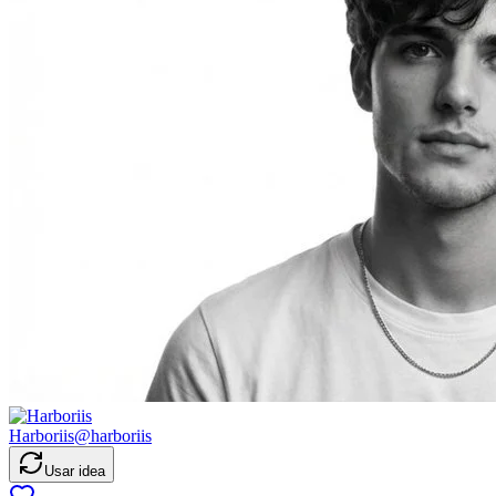
Harboriis
@
harboriis
Usar idea