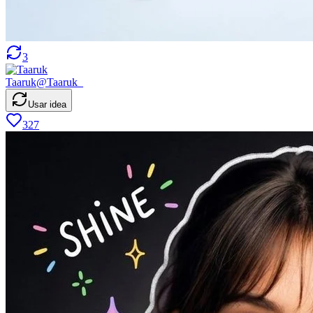
3
Taaruk
@
Taaruk_
Usar idea
327