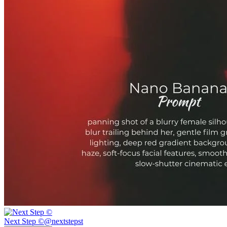
Next Step ©
@
nextstepst